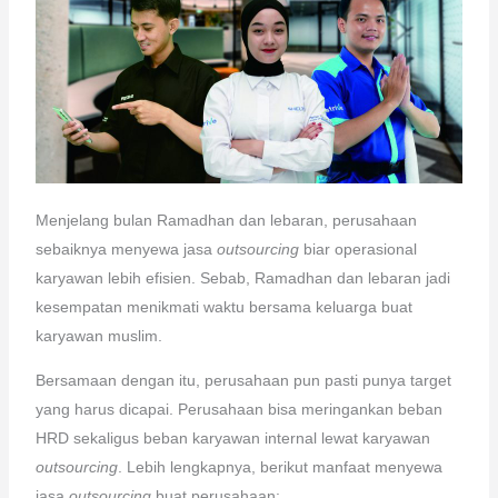
Menjelang bulan Ramadhan dan lebaran, perusahaan
sebaiknya menyewa jasa
outsourcing
biar operasional
karyawan lebih efisien. Sebab, Ramadhan dan lebaran jadi
kesempatan menikmati waktu bersama keluarga buat
karyawan muslim.
Bersamaan dengan itu, perusahaan pun pasti punya target
yang harus dicapai. Perusahaan bisa meringankan beban
HRD sekaligus beban karyawan internal lewat karyawan
outsourcing
. Lebih lengkapnya, berikut manfaat menyewa
jasa
outsourcing
buat perusahaan: